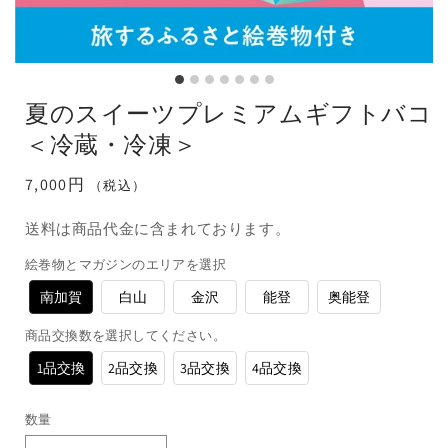
夏のスイーツプレミアムギフトバコ
＜冷蔵・冷凍＞
通
7,000円
（税込）
常
送料は商品代金に含まれております。
価
格
絵巻物とマガジンのエリアを選択
南加賀
白山
金沢
能登
奥能登
商品交換数を選択してください。
1品交換
2品交換
3品交換
4品交換
数量