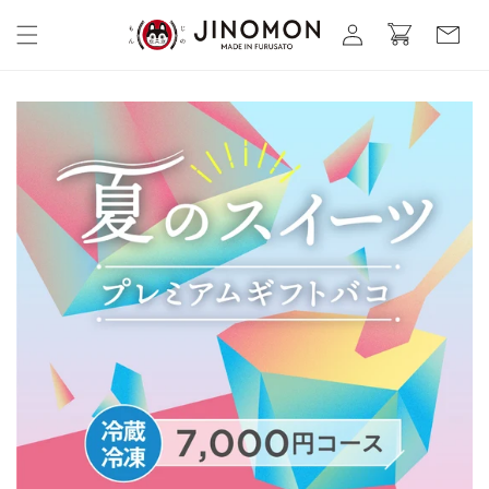
コンテ
カ
グ
ンツに
ー
進む
イ
ト
ン