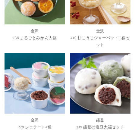
金沢
金沢
138 まるごとみかん大福
449 甘こうじシャーベット 6個セ
ット
金沢
能登
729 ジェラート4種
239 能登の塩豆大福セット