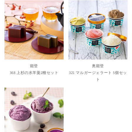
能登
奥能登
368 上杉の水羊羹2種セット
321 マルガージェラート 5個セッ
ト