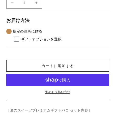
夏
夏
の
の
ス
ス
お届け方法
イ
イ
ー
ー
指定の住所に贈る
ツ
ツ
ギフトオプションを選択
プ
プ
レ
レ
ミ
ミ
ア
ア
カートに追加する
ム
ム
ギ
ギ
フ
フ
ト
ト
バ
バ
別のお支払い方法
コ
コ
＜
＜
冷
冷
［夏のスイーツプレミアムギフトバコ セット内容］