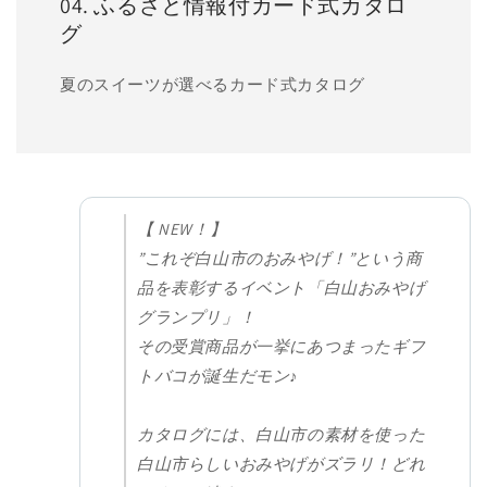
04. ふるさと情報付カード式カタロ
グ
夏のスイーツが選べるカード式カタログ
【 NEW！】
”これぞ白山市のおみやげ！”という商
品を表彰するイベント「白山おみやげ
グランプリ」！
その受賞商品が一挙にあつまったギフ
トバコが誕生だモン♪
カタログには、白山市の素材を使った
白山市らしいおみやげがズラリ！どれ