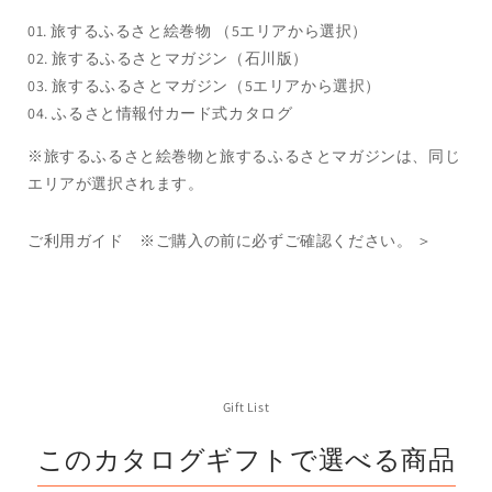
蔵・
蔵・
01. 旅するふるさと絵巻物
冷
冷
（5エリアから選択
）
凍
凍
02. 旅するふるさとマガジン（石川版）
＞
＞
03. 旅するふるさとマガジン
（5エリアから選択）
の
の
04. ふるさと情報付カード式カタログ
数
数
※旅するふるさと絵巻物と旅するふるさとマガジンは、同じ
量
量
エリアが選択されます。
を
を
減
増
ご利用ガイド ※ご購入の前に必ずご確認ください。 ＞
ら
や
す
す
Gift List
このカタログギフトで選べる商品