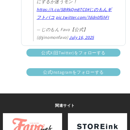
にするか迷うモン！
https://t.co/SBRkQm8TC0
#じのもんギ
フトバコ
pic.twitter.com/7ddn0fShFI
— じのもん Favo【公式】
(@jinomonfavo)
July 16, 2025
公式X(旧Twitter)をフォローする
公式Instagramをフォローする
関連サイト