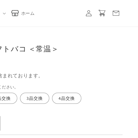
ロ
カ
グ
ー
ホーム
イ
ト
ン
フトバコ ＜常温＞
含まれております。
ください。
品交換
3品交換
4品交換