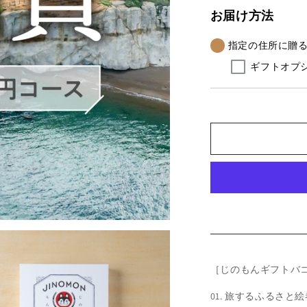
賀
賀
お届け方法
の
の
ギ
ギ
指定の住所に贈
フ
フ
ギフトオプ
ト
ト
バ
バ
コ
コ
＜
＜
常
常
温
温
＞
＞
の
の
数
数
量
量
を
を
減
増
［じのもんギフトバコ
ら
や
す
す
01. 旅するふるさと