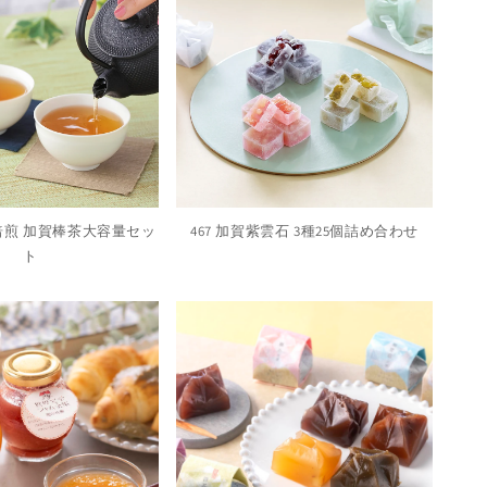
家焙煎 加賀棒茶大容量セッ
467 加賀紫雲石 3種25個詰め合わせ
ト