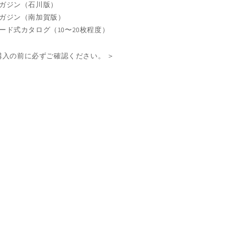
マガジン（石川版）
とマガジン（南加賀版）
カード式カタログ（10〜20枚程度）
購入の前に必ずご確認ください。 ＞