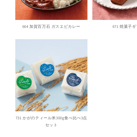
664 加賀百万石 ガスエビカレー
671 焼菓子
731 かがのティール米300g食べ比べ3点
セット