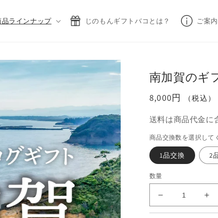
商品ラインナップ
じのもんギフトバコとは？
ご案内
南加賀のギ
通
8,000円
（税込）
常
送料は商品代金に
価
格
商品交換数を選択して
1品交換
2
数量
南
南
加
加