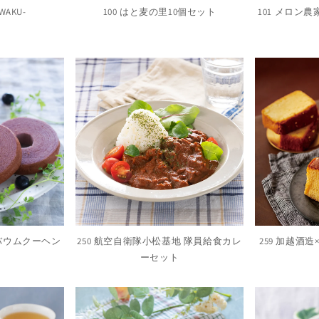
WAKU‐
100 はと麦の里10個セット
101 メロン
のバウムクーヘン
250 航空自衛隊小松基地 隊員給食カレ
259 加越酒
ト
ーセット