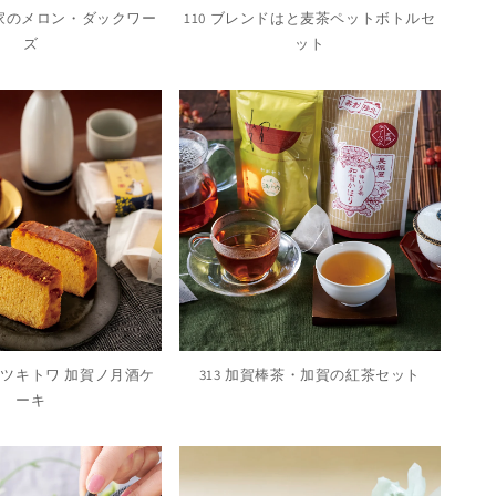
農家のメロン・ダックワー
110 ブレンドはと麦茶ペットボトルセ
ズ
ット
造×ツキトワ 加賀ノ月酒ケ
313 加賀棒茶・加賀の紅茶セット
ーキ