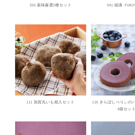
036 薬味厳選5種セット
041 福涌 ‐FUKU
111 加賀丸いも箱入セット
116 きらぼしべりぃ
8個セッ