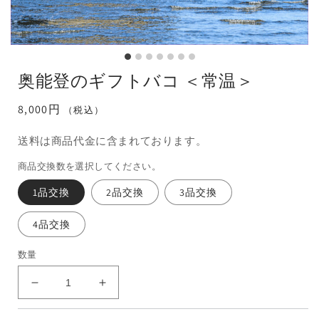
奥能登のギフトバコ ＜常温＞
通
8,000円
（税込）
常
送料は商品代金に含まれております。
価
格
商品交換数を選択してください。
1品交換
2品交換
3品交換
4品交換
数量
奥
奥
能
能