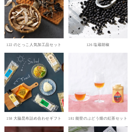
122 のとっこ人気加工品セット
126 塩蔵胡椒
158 大脇昆布詰め合わせギフト
181 能登のぶどう畑の紅茶セット