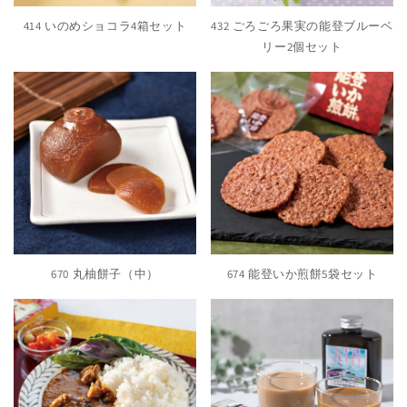
414 いのめショコラ4箱セット
432 ごろごろ果実の能登ブルーベ
リー2個セット
670 丸柚餅子（中）
674 能登いか煎餅5袋セット