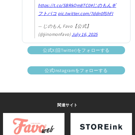
https://t.co/SBRkQm8TC0
#じのもんギ
フトバコ
pic.twitter.com/7ddn0fShFI
— じのもん Favo【公式】
(@jinomonfavo)
July 16, 2025
公式X(旧Twitter)をフォローする
公式Instagramをフォローする
関連サイト