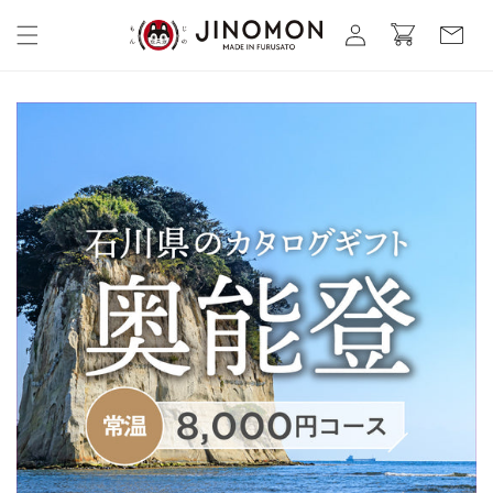
コンテ
カ
グ
ンツに
ー
進む
イ
ト
ン