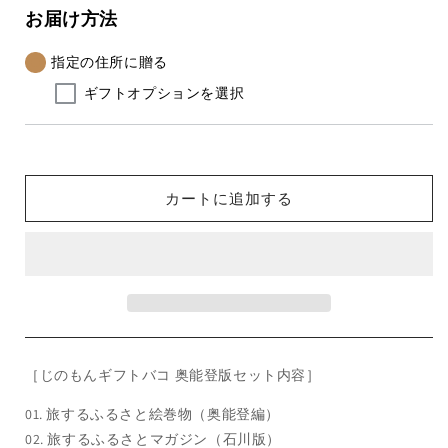
登
登
お届け方法
の
の
ギ
ギ
指定の住所に贈る
フ
フ
ギフトオプションを選択
ト
ト
バ
バ
コ
コ
＜
＜
カートに追加する
常
常
温
温
＞
＞
の
の
数
数
量
量
を
を
減
増
［じのもんギフトバコ 奥能登版セット内容］
ら
や
01. 旅するふるさと絵巻物（奥能登編）
す
す
02. 旅するふるさとマガジン（石川版）