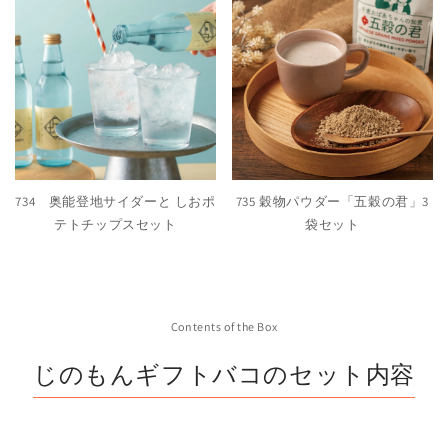
734 奥能登地サイダーと しおポ
735 穀物パウダー「五穀の君」3
テトチップスセット
袋セット
Contents of the Box
じのもんギフトバコのセット内容