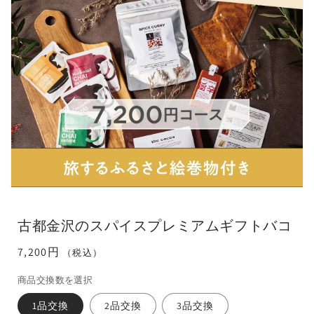
モ
ー
ダ
古都金沢のスパイスプレミアムギフトバコ
ル
で
通
7,200円
（税込）
メ
常
デ
商品交換数を選択
ィ
価
ア
格
1品交換
2品交換
3品交換
(1)