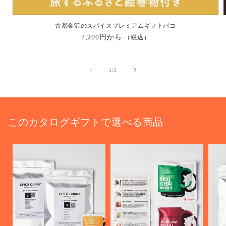
古都金沢のスパイスプレミアムギフトバコ
通
7,200円から
（税込）
常
価
格
の
1
/
3
このカタログギフトで選べる商品