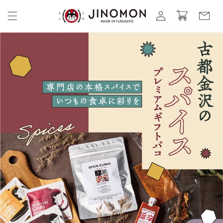
コンテ
カ
グ
ンツに
ー
進む
イ
ト
ン