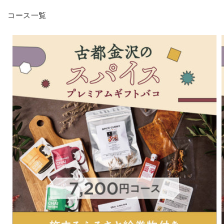
ギ
ギ
コース一覧
フ
フ
ト
ト
バ
バ
コ
コ
の
の
数
数
量
量
を
を
減
増
ら
や
す
す