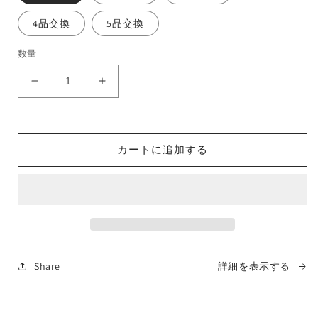
を
開
4品交換
5品交換
く
数量
古
古
都
都
金
金
沢
沢
カートに追加する
の
の
ス
ス
パ
パ
イ
イ
ス
ス
プ
プ
レ
レ
Share
詳細を表示する
ミ
ミ
ア
ア
ム
ム