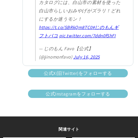
カタログには、白山市の素材を使った
白山市らしいおみやげがズラリ！どれ
にするか迷うモン！
https://t.co/SBRkQm8TC0
#じのもんギ
フトバコ
pic.twitter.com/7ddn0fShFI
— じのもん Favo【公式】
(@jinomonfavo)
July 16, 2025
公式X(旧Twitter)をフォローする
公式Instagramをフォローする
関連サイト