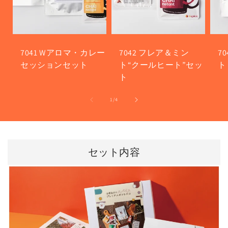
7041 Wアロマ・カレー
7042 フレア＆ミン
7
セッションセット
ト“クールヒート”セッ
ト
ト
の
1
/
4
セット内容