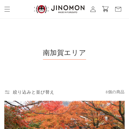
コンテ
カ
グ
ンツに
ー
進む
イ
ト
ン
南加賀エリア
絞り込みと並び替え
8個の商品