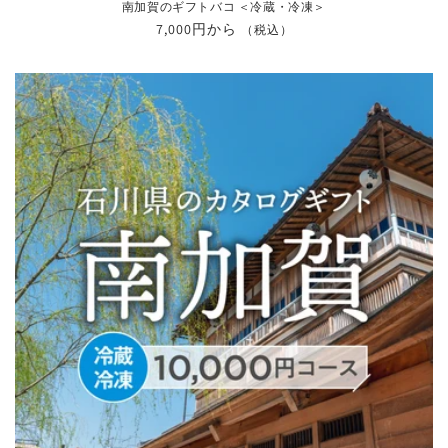
南加賀のギフトバコ ＜冷蔵・冷凍＞
通
7,000円から
（税込）
常
価
格