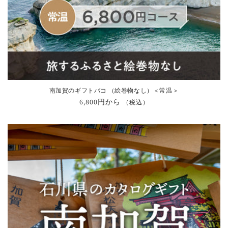
南加賀のギフトバコ （絵巻物なし）＜常温＞
通
6,800円から
（税込）
常
価
格