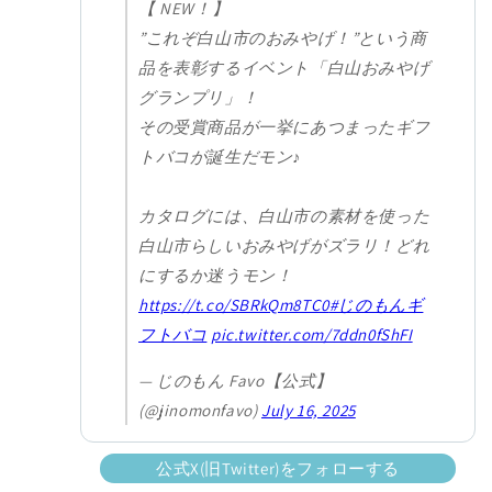
【 NEW！】
”これぞ白山市のおみやげ！”という商
品を表彰するイベント「白山おみやげ
グランプリ」！
その受賞商品が一挙にあつまったギフ
トバコが誕生だモン♪
カタログには、白山市の素材を使った
白山市らしいおみやげがズラリ！どれ
にするか迷うモン！
https://t.co/SBRkQm8TC0
#じのもんギ
フトバコ
pic.twitter.com/7ddn0fShFI
— じのもん Favo【公式】
(@jinomonfavo)
July 16, 2025
公式X(旧Twitter)をフォローする