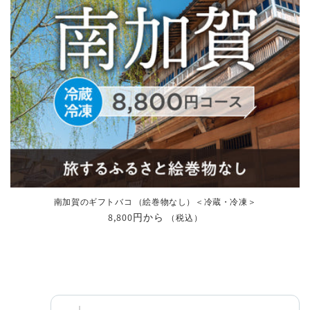
南加賀のギフトバコ （絵巻物なし）＜冷蔵・冷凍＞
通
8,800円から
（税込）
常
価
格