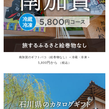
南加賀のギフトバコ （絵巻物なし）＜冷蔵・冷凍＞
通
5,800円から
（税込）
常
価
格