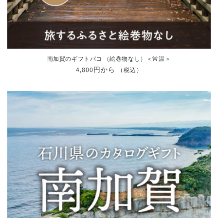
南加賀のギフトバコ （絵巻物なし）＜常温＞
通
4,800円から
（税込）
常
価
格