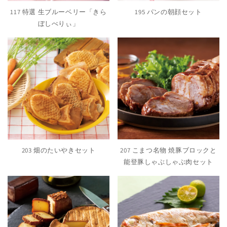
117 特選 生ブルーベリー「きら
195 パンの朝顔セット
ぼしべりぃ」
203 畑のたいやきセット
207 こまつ名物 焼豚ブロックと
能登豚しゃぶしゃぶ肉セット