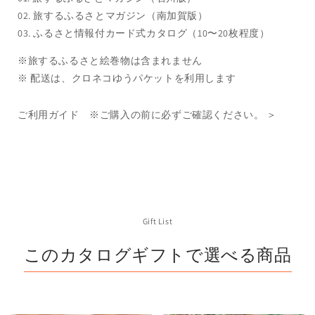
の
の
02. 旅するふるさとマガジン（南加賀版）
数
数
03. ふるさと情報付カード式カタログ（10〜20枚程度）
量
量
※旅するふるさと絵巻物は含まれません
を
を
※ 配送は、クロネコゆうパケットを利用します
減
増
ら
や
ご利用ガイド ※ご購入の前に必ずご確認ください。 ＞
す
す
Gift List
このカタログギフトで選べる商品