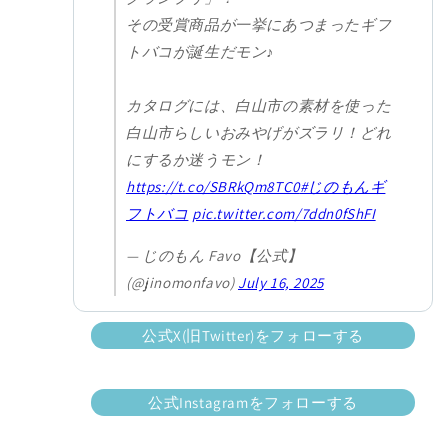
その受賞商品が一挙にあつまったギフ
トバコが誕生だモン♪
カタログには、白山市の素材を使った
白山市らしいおみやげがズラリ！どれ
にするか迷うモン！
https://t.co/SBRkQm8TC0
#じのもんギ
フトバコ
pic.twitter.com/7ddn0fShFI
— じのもん Favo【公式】
(@jinomonfavo)
July 16, 2025
公式X(旧Twitter)をフォローする
公式Instagramをフォローする