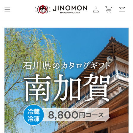
コンテ
カ
グ
ンツに
ー
進む
イ
ト
ン