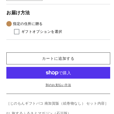
加
加
賀
賀
お届け方法
の
の
ギ
ギ
指定の住所に贈る
フ
フ
ギフトオプションを選択
ト
ト
バ
バ
コ
コ
（絵
（絵
カートに追加する
巻
巻
物
物
な
な
し）
し）
＜
＜
別のお支払い方法
冷
冷
蔵・
蔵・
冷
冷
［じのもんギフトバコ 南加賀版（絵巻物なし） セット内容］
凍
凍
01. 旅するふるさとマガジン（石川版）
＞
＞