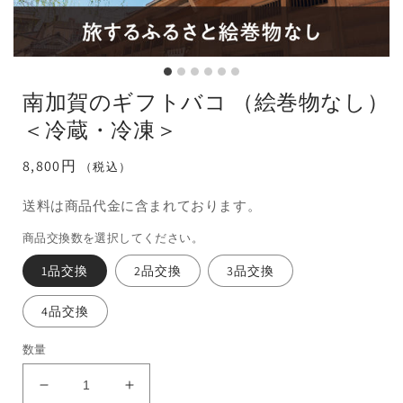
南加賀のギフトバコ （絵巻物なし）
＜冷蔵・冷凍＞
通
8,800円
（税込）
常
送料は商品代金に含まれております。
価
格
商品交換数を選択してください。
1品交換
2品交換
3品交換
4品交換
数量
南
南