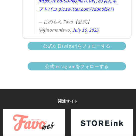
https://t.co/SBRkQm8TC0
#じのもんギ
フトバコ
pic.twitter.com/7ddn0fShFI
— じのもん Favo【公式】
(@jinomonfavo)
July 16, 2025
公式X(旧Twitter)をフォローする
公式Instagramをフォローする
関連サイト