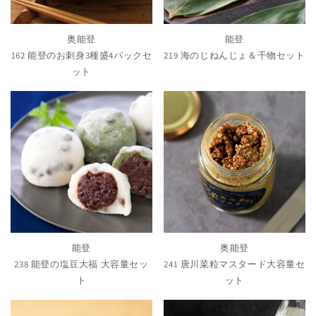
奥能登
能登
162 能登のお刺身3種盛4パックセ
219 海のじねんじょ＆干物セット
ット
能登
奥能登
238 能登の塩豆大福 大容量セッ
241 唐川菜粒マスタード大容量セ
ト
ット