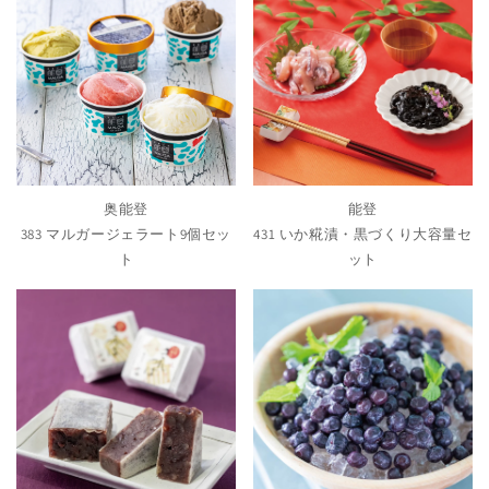
奥能登
能登
383 マルガージェラート9個セッ
431 いか糀漬・黒づくり大容量セ
ト
ット