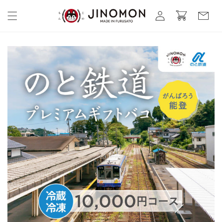
コンテ
カ
グ
ンツに
ー
進む
イ
ト
ン