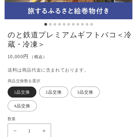
のと鉄道プレミアムギフトバコ＜冷
蔵・冷凍＞
通
10,000円
（税込）
常
送料は商品代金に含まれております。
価
格
商品交換数を選択
1品交換
2品交換
3品交換
4品交換
数量
の
の