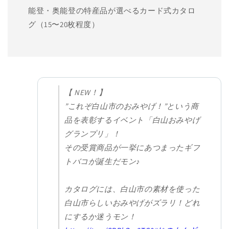
能登・奥能登の特産品が選べるカード式カタロ
グ（15〜20枚程度）
【 NEW！】
”これぞ白山市のおみやげ！”という商
品を表彰するイベント「白山おみやげ
グランプリ」！
その受賞商品が一挙にあつまったギフ
トバコが誕生だモン♪
カタログには、白山市の素材を使った
白山市らしいおみやげがズラリ！どれ
にするか迷うモン！