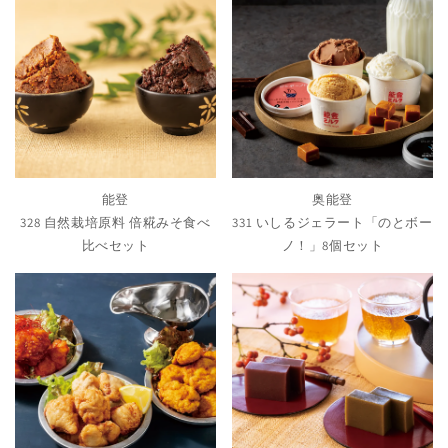
能登
奥能登
328 自然栽培原料 倍糀みそ食べ
331 いしるジェラート「のとボー
比べセット
ノ！」8個セット