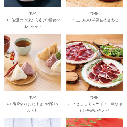
能登
能登
367 能登の冷凍からあげ3種食べ
369 上杉の水羊羹詰め合わせ
比べセット
能登
能登
371 能登名物おだまき 20個詰め
373 のとしし肉スライス・粗びき
合わせ
ミンチ詰め合わせ