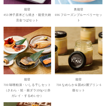
能登
奥能登
453 神子原米どら焼き・能登大納
696 フローズンブルーベリーセッ
言金つばセット
ト
能登
能登
700 味噌粕漬・いしる干しセット
738 なめらか＆固め2層プリン 6
（さわら・鮭・銀ダラ100g×1/赤
個セット
ガレイ・するめいか）