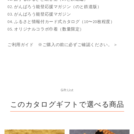
の
の
02. がんばろう能登応援マガジン（のと鉄道版）
数
数
03.
がんばろう能登応援マガジン
量
量
04. ふるさと情報付カード式カタログ（10〜20枚程度）
を
を
05. オリジナルコラボ巾着（数量限定）
減
増
ら
や
ご利用ガイド ※ご購入の前に必ずご確認ください。 ＞
す
す
Gift List
このカタログギフトで選べる商品