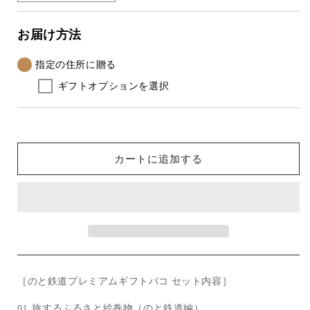
と
と
鉄
鉄
お届け方法
道
道
プ
プ
指定の住所に贈る
レ
レ
ギフトオプションを選択
ミ
ミ
ア
ア
ム
ム
ギ
ギ
カートに追加する
フ
フ
ト
ト
バ
バ
コ
コ
＜
＜
冷
冷
蔵・
蔵・
冷
冷
［のと鉄道プレミアムギフトバコ セット内容］
凍
凍
01. 旅するふるさと絵巻物（のと鉄道編）
＞
＞