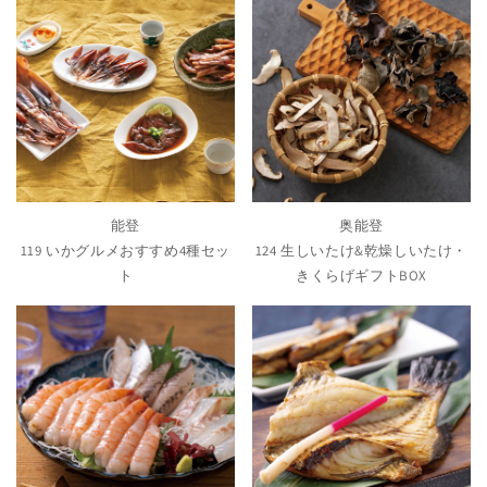
能登
奥能登
119 いかグルメおすすめ4種セッ
124 生しいたけ&乾燥しいたけ・
ト
きくらげギフトBOX