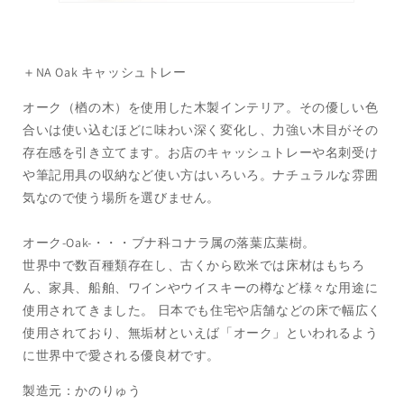
＋NA Oak キャッシュトレー
オーク（楢の木）を使用した木製インテリア。その優しい色
合いは使い込むほどに味わい深く変化し、力強い木目がその
存在感を引き立てます。お店のキャッシュトレーや名刺受け
や筆記用具の収納など使い方はいろいろ。ナチュラルな雰囲
気なので使う場所を選びません。
オーク-Oak-・・・ブナ科コナラ属の落葉広葉樹。
世界中で数百種類存在し、古くから欧米では床材はもちろ
ん、家具、船舶、ワインやウイスキーの樽など様々な用途に
使用されてきました。 日本でも住宅や店舗などの床で幅広く
使用されており、無垢材といえば「オーク」といわれるよう
に世界中で愛される優良材です。
製造元：かのりゅう