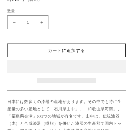
常
数量
価
格
＋
＋
NA
NA
Oak
Oak
キ
キ
カートに追加する
ャ
ャ
ッ
ッ
シ
シ
ュ
ュ
ト
ト
レ
レ
ー
ー
の
の
日本には数多くの漆器の産地があります。その中でも特に生
数
数
産量の多い産地として「石川県山中」、「和歌山県海南」、
量
量
「福島県会津」の3つの地域が有名です。山中は、伝統漆器
を
を
（木）と合成漆器（樹脂）を併せた漆器の生産額で国内トッ
減
増