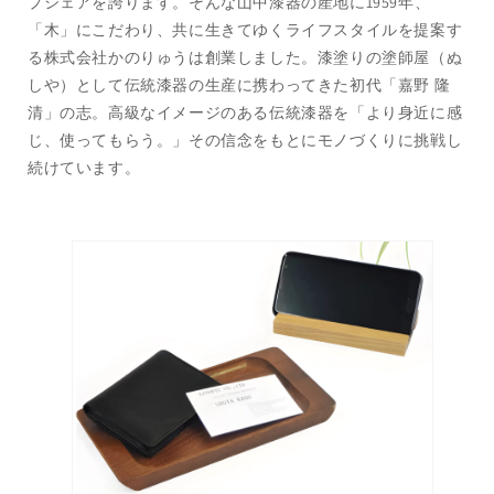
プシェアを誇ります。そんな山中漆器の産地に1959年、
ら
や
「木」にこだわり、共に生きてゆくライフスタイルを提案す
す
す
る株式会社かのりゅうは創業しました。漆塗りの塗師屋（ぬ
しや）として伝統漆器の生産に携わってきた初代「嘉野 隆
清」の志。高級なイメージのある伝統漆器を「より身近に感
じ、使ってもらう。」その信念をもとにモノづくりに挑戦し
続けています。