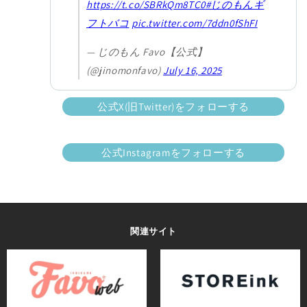
https://t.co/SBRkQm8TC0
#じのもんギ
フトバコ
pic.twitter.com/7ddn0fShFI
— じのもん Favo【公式】
(@jinomonfavo)
July 16, 2025
公式X(旧Twitter)をフォローする
公式Instagramをフォローする
関連サイト