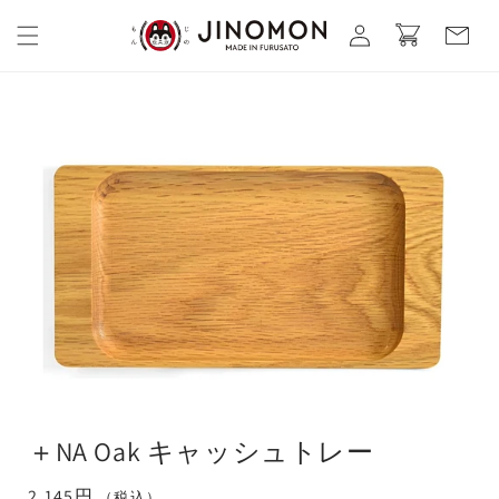
コンテ
カ
グ
ンツに
ー
進む
イ
ト
ン
＋NA Oak キャッシュトレー
通
2,145円
（税込）