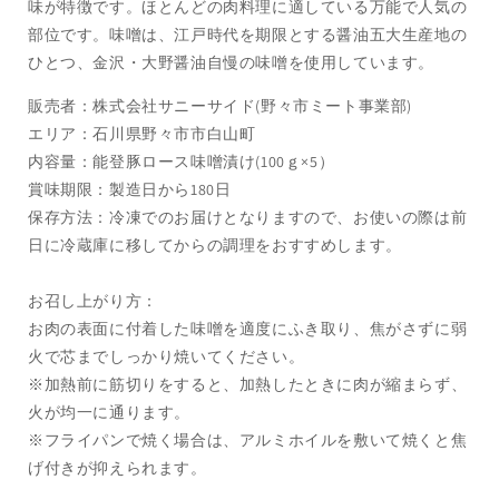
味が特徴です。ほとんどの肉料理に適している万能で人気の
部位です。味噌は、江戸時代を期限とする醤油五大生産地の
ひとつ、金沢・大野醤油自慢の味噌を使用しています。
販売者：株式会社サニーサイド(野々市ミート事業部)
エリア：石川県野々市市白山町
内容量：能登豚ロース味噌漬け(100ｇ×5）
賞味期限：製造日から180日
保存方法：冷凍でのお届けとなりますので、お使いの際は前
日に冷蔵庫に移してからの調理をおすすめします。
お召し上がり方：
お肉の表面に付着した味噌を適度にふき取り、焦がさずに弱
火で芯までしっかり焼いてください。
※加熱前に筋切りをすると、加熱したときに肉が縮まらず、
火が均一に通ります。
※フライパンで焼く場合は、アルミホイルを敷いて焼くと焦
げ付きが抑えられます。