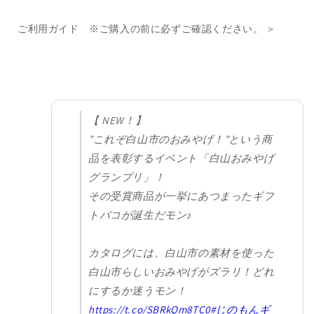
ご利用ガイド ※ご購入の前に必ずご確認ください。 ＞
【 NEW！】
”これぞ白山市のおみやげ！”という商
品を表彰するイベント「白山おみやげ
グランプリ」！
その受賞商品が一挙にあつまったギフ
トバコが誕生だモン♪
カタログには、白山市の素材を使った
白山市らしいおみやげがズラリ！どれ
にするか迷うモン！
https://t.co/SBRkQm8TC0
#じのもんギ