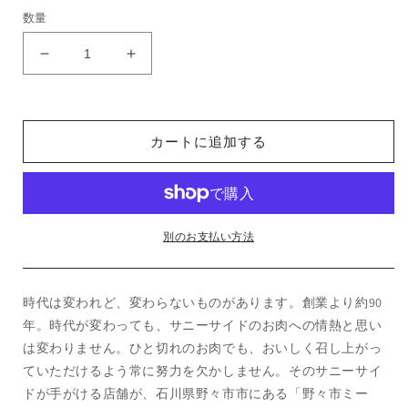
常
数量
価
格
能
能
登
登
豚
豚
ロ
ロ
カートに追加する
ー
ー
ス
ス
味
味
噌
噌
漬
漬
別のお支払い方法
け
け
の
の
時代は変われど、変わらないものがあります。創業より約90
数
数
量
量
年。時代が変わっても、サニーサイドのお肉への情熱と思い
を
を
は変わりません。ひと切れのお肉でも、おいしく召し上がっ
減
増
ていただけるよう常に努力を欠かしません。そのサニーサイ
ら
や
ドが手がける店舗が、石川県野々市市にある「野々市ミー