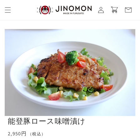
コンテ
カ
グ
ンツに
ー
進む
イ
ト
ン
能登豚ロース味噌漬け
通
2,950円
（税込）