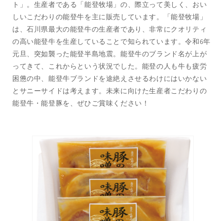
す
す
ト」。生産者である「能登牧場」の、際立って美しく、おい
しいこだわりの能登牛を主に販売しています。「能登牧場」
は、石川県最大の能登牛の生産者であり、非常にクオリティ
の高い能登牛を生産していることで知られています。令和6年
元旦、突如襲った能登半島地震。能登牛のブランド名が上が
ってきて、これからという状況でした。能登の人も牛も疲労
困憊の中、能登牛ブランドを途絶えさせるわけにはいかない
とサニーサイドは考えます。未来に向けた生産者こだわりの
能登牛・能登豚を、ぜひご賞味ください！