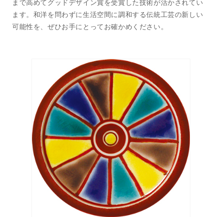
まで高めてグッドデザイン賞を受賞した技術が活かされてい
減
増
ます。和洋を問わずに生活空間に調和する伝統工芸の新しい
ら
や
可能性を、ぜひお手にとってお確かめください。
す
す