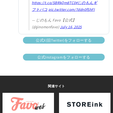
https://t.co/SBRkQm8TC0
#じのもんギ
フトバコ
pic.twitter.com/7ddn0fShFI
— じのもん Favo【公式】
(@jinomonfavo)
July 16, 2025
公式X(旧Twitter)をフォローする
公式Instagramをフォローする
関連サイト