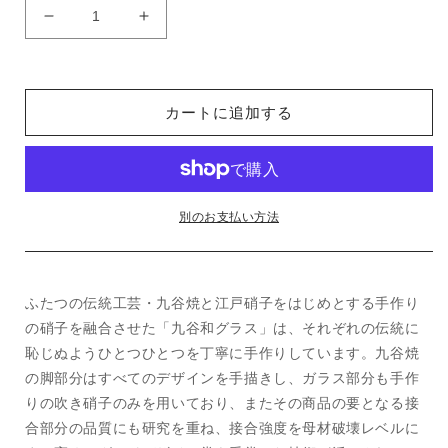
格
ロ
ロ
ッ
ッ
ク
ク
グ
グ
カートに追加する
ラ
ラ
ス
ス
色
色
絵
絵
十
十
別のお支払い方法
草
草
文
文
レ
レ
ふたつの伝統工芸・九谷焼と江戸硝子をはじめとする手作り
ッ
ッ
の硝子を融合させた「九谷和グラス」は、それぞれの伝統に
ド
ド
恥じぬようひとつひとつを丁寧に手作りしています。九谷焼
の
の
の脚部分はすべてのデザインを手描きし、ガラス部分も手作
数
数
りの吹き硝子のみを用いており、またその商品の要となる接
量
量
合部分の品質にも研究を重ね、接合強度を母材破壊レベルに
を
を