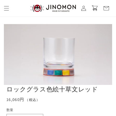
コンテ
カ
グ
ンツに
ー
進む
イ
ト
ン
ロックグラス色絵十草文レッド
通
16,060円
（税込）
常
数量
価