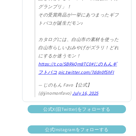
グランプリ」！
その受賞商品が一挙にあつまったギフ
トバコが誕生だモン♪
カタログには、白山市の素材を使った
白山市らしいおみやげがズラリ！どれ
にするか迷うモン！
https://t.co/SBRkQm8TC0
#じのもんギ
フトバコ
pic.twitter.com/7ddn0fShFI
— じのもん Favo【公式】
(@jinomonfavo)
July 16, 2025
公式X(旧Twitter)をフォローする
公式Instagramをフォローする