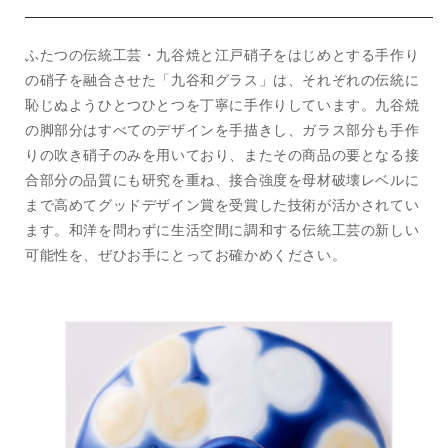
子）
子）
ク
ク
ふたつの伝統工芸・九谷焼と江戸硝子をはじめとする手作り
ロ
ロ
ー
ー
の硝子を融合させた「九谷和グラス」は、それぞれの伝統に
バ
バ
恥じぬようひとつひとつを丁寧に手作りしています。九谷焼
ー
ー
の脚部分はすべてのデザインを手描きし、ガラス部分も手作
ブ
ブ
りの吹き硝子のみを用いており、またその商品の要となる接
ル
ル
合部分の品質にも研究を重ね、接合強度を母材破壊レベルに
ー
ー
まで高めてグッドデザイン賞を受賞した技術が活かされてい
の
の
ます。和洋を問わずに生活空間に調和する伝統工芸の新しい
数
数
可能性を、ぜひお手にとってお確かめください。
量
量
を
を
減
増
ら
や
す
す