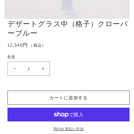
デザートグラス中（格子）クローバ
ーブルー
通
12,540円
（税込）
常
数量
価
格
デ
デ
ザ
ザ
ー
ー
ト
ト
カートに追加する
グ
グ
ラ
ラ
ス
ス
中
中
（格
（格
別のお支払い方法