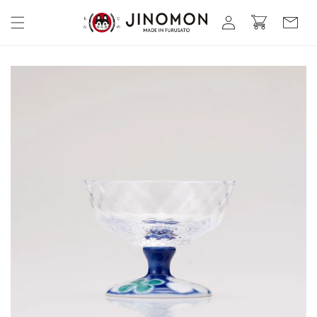
コンテ
カ
グ
ンツに
ー
進む
イ
ト
ン