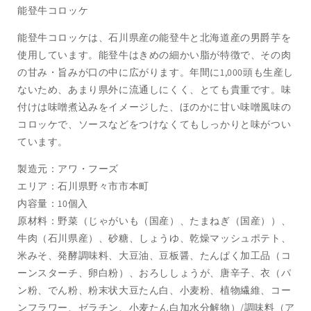
能登牛コロッケ
能登牛コロッケは、石川県産の能登牛と北海道産の男爵芋を
使用しています。能登牛はきめの細かい脂が特徴で、その肉
の甘み・旨みが口の中に広がります。年間に1,000頭も生産し
ないため、あまり県外に流通しにくく、とても貴重です。味
付けは味噌煮込みをイメージした、ほのかに甘い味噌風味の
コロッケで、ソースなどをつけなくてもしっかりと味がつい
ています。
製造元：アワ・フーズ
エリア：石川県野々市市本町
内容量：10個入
原材料：野菜（じゃがいも（国産）、たまねぎ（国産））、
牛肉（石川県産）、砂糖、しょうゆ、乾燥マッシュポテト、
米みそ、発酵調味料、大豆油、豆板醤、たんぱく加工品（コ
ーンスターチ、卵白粉）、おろししょうが、唐辛子、衣（パ
ン粉、でん粉、粉末状大豆たん白、小麦粉、植物繊維、コー
ンフラワー、ゼラチン、小麦たん白加水分解物）/調味料（ア