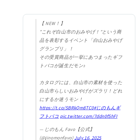
【 NEW！】
”これぞ白山市のおみやげ！”という商
品を表彰するイベント「白山おみやげ
グランプリ」！
その受賞商品が一挙にあつまったギフ
トバコが誕生だモン♪
カタログには、白山市の素材を使った
白山市らしいおみやげがズラリ！どれ
にするか迷うモン！
https://t.co/SBRkQm8TC0
#じのもんギ
フトバコ
pic.twitter.com/7ddn0fShFI
— じのもん Favo【公式】
(@jinomonfavo)
July 16, 2025