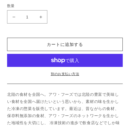
常
数量
価
格
能
能
登
登
牛
牛
コ
コ
カートに追加する
ロ
ロ
ッ
ッ
ケ
ケ
の
の
数
数
別のお支払い方法
量
量
を
を
北陸の食材を全国へ。アワ・フーズでは北陸の豊富で美味し
減
増
ら
や
い食材を全国へ届けたいという思いから、素材の味を生かし
す
す
た冷凍の惣菜を販売しています。最近は、昔ながらの食材、
保存料無添加の食材、アワ・フーズのネットワークを生かし
た地域性を大切にし、 冷凍技術の進歩で飲食店などでしか味