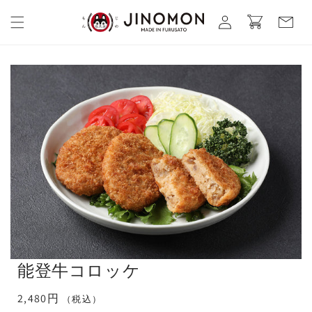
コンテ
カ
グ
ンツに
ー
進む
イ
ト
ン
能登牛コロッケ
通
2,480円
（税込）