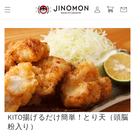
コンテ
カ
グ
ンツに
ー
進む
イ
ト
ン
KITO揚げるだけ簡単！とり天（頭脳
粉入り）