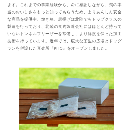
り）
り）
ます。これまでの事業経験から、命に感謝しながら、鶏の本
の
の
当のおいしさをもっと知ってもらうため、よりあんしん安全
数
数
な商品を提供中。焼き鳥、唐揚げは北陸でもトップクラスの
量
量
製造を行っており、北陸の食肉製造会社にはほとんど持って
を
を
いないトンネルフリーザーを常備し、より鮮度を保った加工
減
増
技術を持っています。近年では、広大な芝生の広場とドッグ
ら
や
ランを併設した直売所『KITO』をオープンしました。
す
す