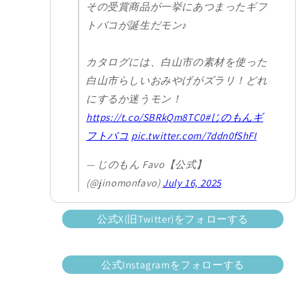
その受賞商品が一挙にあつまったギフ
トバコが誕生だモン♪
カタログには、白山市の素材を使った
白山市らしいおみやげがズラリ！どれ
にするか迷うモン！
https://t.co/SBRkQm8TC0
#じのもんギ
フトバコ
pic.twitter.com/7ddn0fShFI
— じのもん Favo【公式】
(@jinomonfavo)
July 16, 2025
公式X(旧Twitter)をフォローする
公式Instagramをフォローする