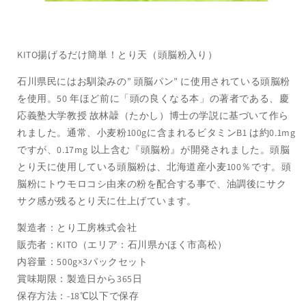
KITO揚げるだけ簡単！とり天（頭脳粉入り）
石川県民にはお馴染みの” 頭脳パン” に使用されている頭脳粉
を使用。50 年ほど前に「頭の良くなる本」の著者である、慶
応義塾大学教授 故林髞（たかし）博士の学説に基づいて作ら
れました。通常、小麦粉100gに含まれるビタミンB1 は約0.1mg
ですが、0.17mg 以上含む『頭脳粉』が開発されました。頭脳
とり天に使用している頭脳粉は、北海道産小麦100％です。頭
脳粉にトウモロコシ由来の粉を配合する事で、油調後にサク
サク感が残るとり天に仕上げています。
製造者：とり工房株式会社
販売者：KITO（エリア：石川県かほく市高松）
内容量：500g×3パックセット
賞味期限：製造日から365日
保存方法：-18℃以下で保存