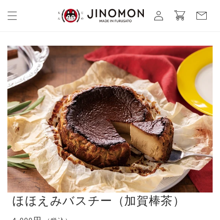
コンテ
カ
グ
ンツに
ー
進む
イ
ト
ン
ほほえみバスチー（加賀棒茶）