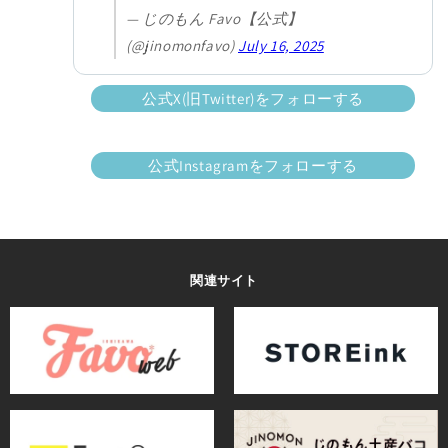
— じのもん Favo【公式】
(@jinomonfavo)
July 16, 2025
公式X(旧Twitter)をフォローする
公式Instagramをフォローする
関連サイト