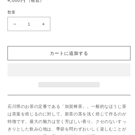
通
4,000円
（税込）
常
数量
価
格
ほ
ほ
ほ
ほ
え
え
み
み
カートに追加する
バ
バ
ス
ス
チ
チ
ー
ー
（加
（加
賀
賀
棒
棒
石川県のお茶の定番である「加賀棒茶」。一般的なほうじ茶
茶）
茶）
の
の
は茶葉を焙じるのに対して、新茶の茎を浅く焙じて作るのが
数
数
特徴です。最大の魅力は甘く芳ばしい香り。クセのないすっ
量
量
きりとした飲み心地は、季節を問わずおいしく楽しむことが