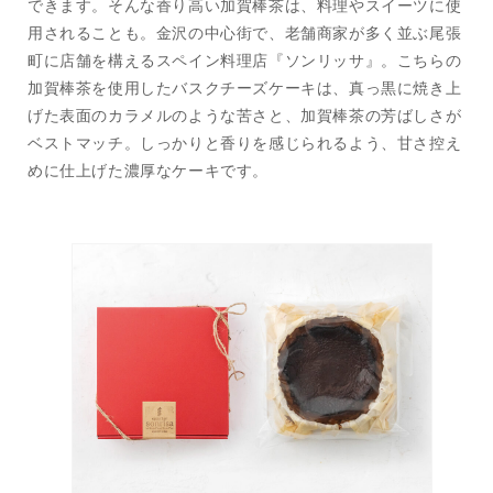
を
を
できます。そんな香り高い加賀棒茶は、料理やスイーツに使
減
増
用されることも。金沢の中心街で、老舗商家が多く並ぶ尾張
ら
や
町に店舗を構えるスペイン料理店『ソンリッサ』。こちらの
す
す
加賀棒茶を使用したバスクチーズケーキは、真っ黒に焼き上
げた表面のカラメルのような苦さと、加賀棒茶の芳ばしさが
ベストマッチ。しっかりと香りを感じられるよう、甘さ控え
めに仕上げた濃厚なケーキです。