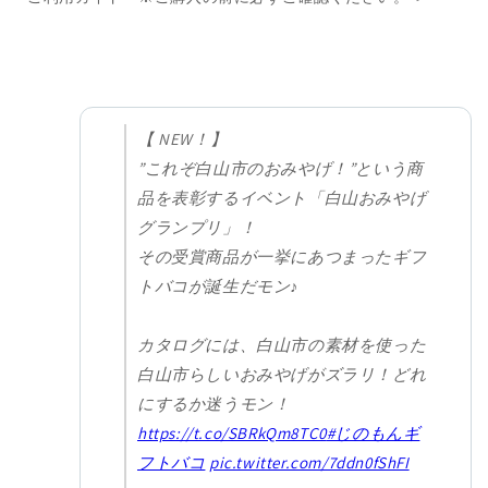
【 NEW！】
”これぞ白山市のおみやげ！”という商
品を表彰するイベント「白山おみやげ
グランプリ」！
その受賞商品が一挙にあつまったギフ
トバコが誕生だモン♪
カタログには、白山市の素材を使った
白山市らしいおみやげがズラリ！どれ
にするか迷うモン！
https://t.co/SBRkQm8TC0
#じのもんギ
フトバコ
pic.twitter.com/7ddn0fShFI