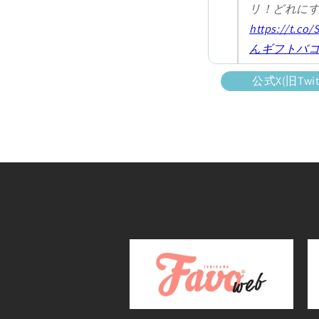
リ！どれに
https://t.co
んギフトバ
pic.twitter.
公式X(旧Tw
— じのもん 
(@jinomonfa