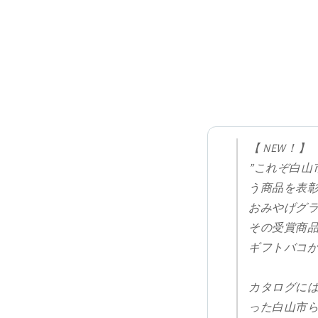
【 NEW！】
”これぞ白山
う商品を表
おみやげグ
その受賞商
ギフトバコが
カタログに
った白山市