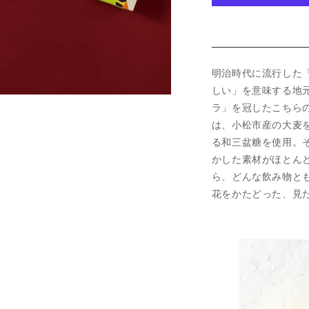
ラ
ラ
ク
ク
ッ
ッ
キ
キ
明治時代に流行した
ー
ー
(3
(3
しい」を意味する地
箱)
箱)
ラ」を冠したこちら
の
の
は、小松市産の大麦
数
数
る和三盆糖を使用。
量
量
かした素材がほとん
を
を
ら、どんな飲み物と
減
増
花をかたどった、見
ら
や
す
す