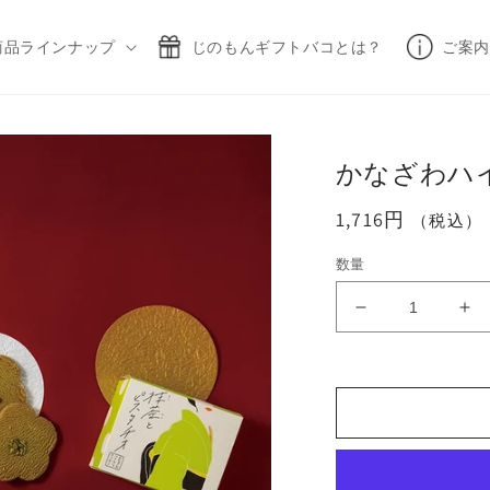
商品ラインナップ
じのもんギフトバコとは？
ご案内
かなざわハイ
通
1,716円
（税込）
常
数量
価
格
か
か
な
な
ざ
ざ
わ
わ
ハ
ハ
イ
イ
カ
カ