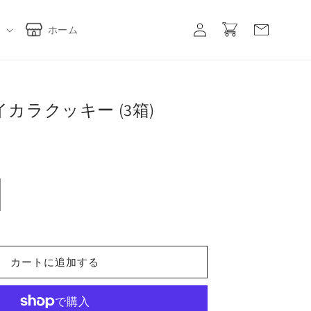
ロ
カ
グ
ー
ホーム
イ
ト
ン
カラクッキー (3箱)
カートに追加する