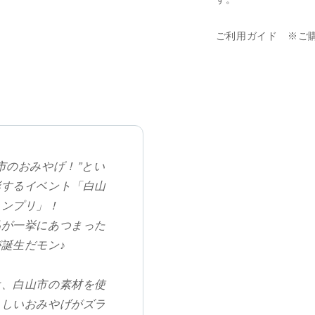
ご利用ガイド ※ご
市のおみやげ！”とい
彰するイベント「白山
ランプリ」！
品が一挙にあつまった
誕生だモン♪
は、白山市の素材を使
らしいおみやげがズラ