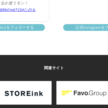
するか迷うモン！
/SBRkQm8TC0
#じのも
コ
com/7ddn0fShFI
itter)をフォローする
公式Instagra
Favo【公式】
vo)
July 16, 2025
関連サイト