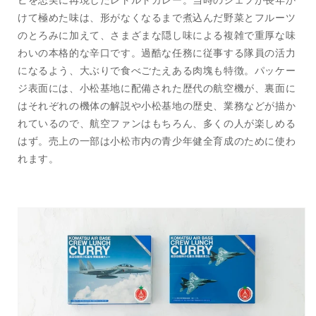
ピを忠実に再現したレトルトカレー。当時のシェフが長年か
レ
レ
けて極めた味は、形がなくなるまで煮込んだ野菜とフルーツ
ー
ー
のとろみに加えて、さまざまな隠し味による複雑で重厚な味
(4
(4
わいの本格的な辛口です。過酷な任務に従事する隊員の活力
個)
個)
になるよう、大ぶりで食べごたえある肉塊も特徴。パッケー
の
の
ジ表面には、小松基地に配備された歴代の航空機が、裏面に
数
数
量
量
はそれぞれの機体の解説や小松基地の歴史、業務などが描か
を
を
れているので、航空ファンはもちろん、多くの人が楽しめる
減
増
はず。売上の一部は小松市内の青少年健全育成のために使わ
ら
や
れます。
す
す