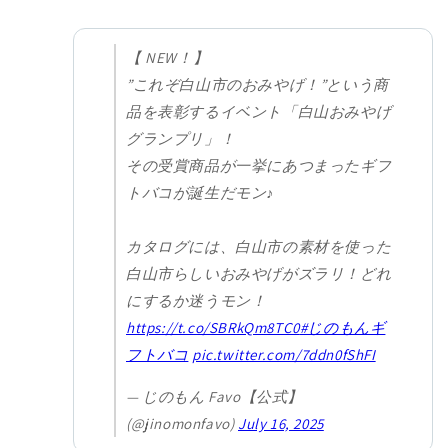
【 NEW！】
”これぞ白山市のおみやげ！”という商
品を表彰するイベント「白山おみやげ
グランプリ」！
その受賞商品が一挙にあつまったギフ
トバコが誕生だモン♪
カタログには、白山市の素材を使った
白山市らしいおみやげがズラリ！どれ
にするか迷うモン！
https://t.co/SBRkQm8TC0
#じのもんギ
フトバコ
pic.twitter.com/7ddn0fShFI
— じのもん Favo【公式】
(@jinomonfavo)
July 16, 2025