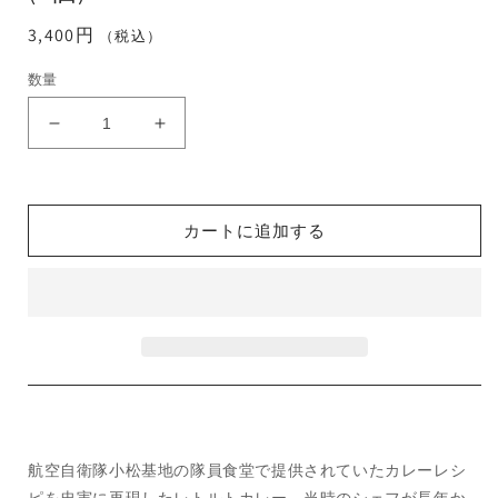
通
3,400円
（税込）
常
数量
価
格
航
航
空
空
自
自
衛
衛
カートに追加する
隊
隊
小
小
松
松
基
基
地
地
隊
隊
員
員
給
給
食
食
航空自衛隊小松基地の隊員食堂で提供されていたカレーレシ
カ
カ