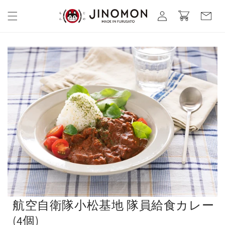
コンテ
カ
グ
ンツに
ー
進む
イ
ト
ン
航空自衛隊小松基地 隊員給食カレー
(4個)