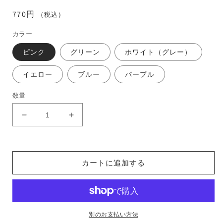
通
770円
（税込）
常
カラー
価
格
ピンク
グリーン
ホワイト（グレー）
イエロー
ブルー
パープル
数量
【選
【選
べ
べ
る
る
6
6
カートに追加する
色】
色】
waguri
waguri
栗
栗
の
の
カ
カ
別のお支払い方法