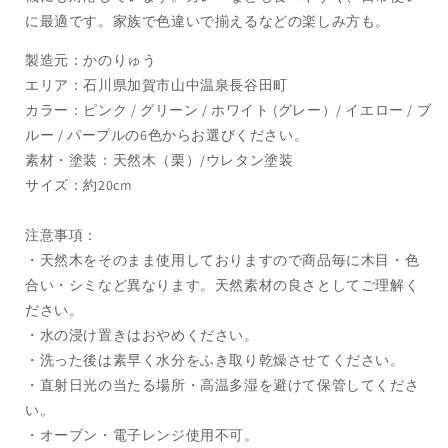
に最適です。家族で色違いで揃えるなどの楽しみ方も。
製造元：かのりゅう
エリア：石川県加賀市山中温泉長谷田町
カラー：ピンク / グリーン / ホワイト (グレー）/ イエロー / ブ
ルー / パープルの6色からお選びください。
素材・塗装：天然木（栗）/ウレタン塗装
サイズ：約20cm
注意事項：
・天然木をそのまま使用しておりますので商品毎に木目・色
合い・シミなど異なります。天然素材の良さとしてご理解く
ださい。
・水の浸け置きはおやめください。
・洗った後は素早く水分をふき取り乾燥させてください。
・直射日光の当たる場所・高温多湿を避けて保管してくださ
い。
・オーブン・電子レンジ使用不可。