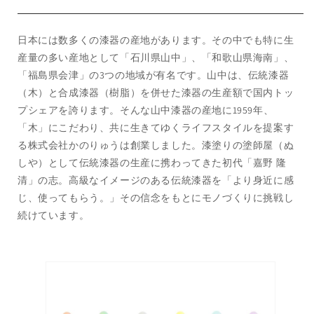
レ
レ
ー
ー
ス
ス
日本には数多くの漆器の産地があります。その中でも特に生
プ
プ
産量の多い産地として「石川県山中」、「和歌山県海南」、
ー
ー
「福島県会津」の3つの地域が有名です。山中は、伝統漆器
ン
ン
（木）と合成漆器（樹脂）を併せた漆器の生産額で国内トッ
の
の
プシェアを誇ります。そんな山中漆器の産地に1959年、
数
数
「木」にこだわり、共に生きてゆくライフスタイルを提案す
量
量
る株式会社かのりゅうは創業しました。漆塗りの塗師屋（ぬ
を
を
しや）として伝統漆器の生産に携わってきた初代「嘉野 隆
減
増
清」の志。高級なイメージのある伝統漆器を「より身近に感
ら
や
じ、使ってもらう。」その信念をもとにモノづくりに挑戦し
す
す
続けています。