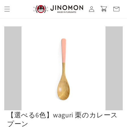
コンテ
カ
グ
ンツに
ー
進む
イ
ト
ン
【選べる6色】waguri 栗のカレース
プーン