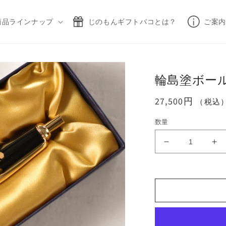
商品ラインナップ
じのもんギフトバコとは？
ご案内
輪島塗ボー
通
27,500円
（税込
常
数量
価
格
輪
輪
島
島
塗
塗
ボ
ボ
ー
ー
ル
ル
ペ
ペ