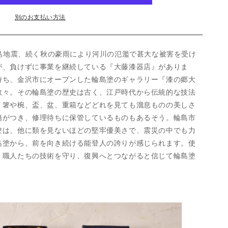
ン
別のお支払い方法
半島地震、続く秋の豪雨により河川の氾濫で甚大な被害を受け
が、負けずに事業を継続している『大藤漆器店』がありま
持ち、金沢市にオープンした輪島塗のギャラリー『漆の郷大
数々。その輪島塗の歴史は古く、江戸時代から伝統的な技法
、箸や椀、盃、盆、重箱などどれを見ても溜息ものの美しさ
傷がつき、修理待ちに保管しているものもあるそう。輪島市
塗は、他に類を見ないほどの堅牢優美さで、震災の中でも力
島塗から、前を向き続ける能登人の誇りが感じられます。使
、職人たちの技術を守り、復興へとつながると信じて輪島塗
。