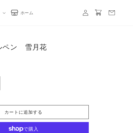
ロ
カ
グ
ー
ホーム
イ
ト
ン
ルペン 雪月花
）
カートに追加する