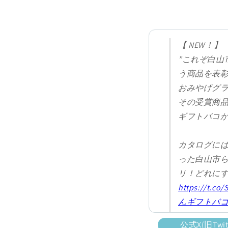
【 NEW！】
”これぞ白山
う商品を表
おみやげグ
その受賞商
ギフトバコが
カタログに
った白山市
リ！どれに
https://t.co
んギフトバ
pic.twitter.
公式X(旧Tw