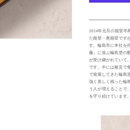
ン
雪
雪
月
月
花
花
2024年元旦の能登
の
の
数
数
た能登・奥能登です
量
量
す。輪島市に本社を
を
を
藤』に並ぶ輪島塗の
減
増
が受け継がれていて
ら
や
です。中には被災で
す
す
で発展してきた輪島
強く美しく残った輪
う人が増えることで
を守り続けています