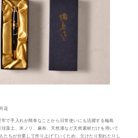
月花
堅牢で手入れが簡単なことから日常使いにも活躍する輪島
産珪藻土、米ノリ、麻布、天然漆など天然素材だけを用いて
職人たちが分業して作り上げていくため、欠けたり割れたりし