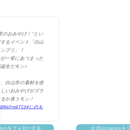
市のおみやげ！”とい
彰するイベント「白山
ランプリ」！
品が一挙にあつまった
誕生だモン♪
は、白山市の素材を使
らしいおみやげがズラ
するか迷うモン！
/SBRkQm8TC0
#じのも
コ
com/7ddn0fShFI
itter)をフォローする
公式Instagra