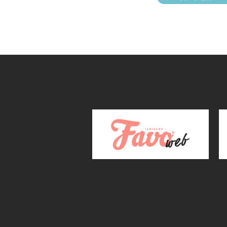
— じのもん 
(@jinomonfa