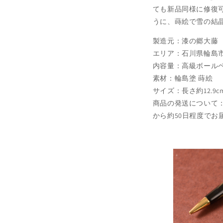
ても新品同様に修復
うに、蒔絵で雪の結
製造元：漆の郷大藤
エリア：石川県輪島
内容量：高級ボールペ
素材：輪島塗 蒔絵
サイズ：長さ約12.9cm
商品の発送について
から約50日程度でお