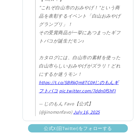
”これぞ白山市のおみやげ！”という商
品を表彰するイベント「白山おみやげ
グランプリ」！
その受賞商品が一挙にあつまったギフ
トバコが誕生だモン♪
カタログには、白山市の素材を使った
白山市らしいおみやげがズラリ！どれ
にするか迷うモン！
https://t.co/SBRkQm8TC0
#じのもんギ
フトバコ
pic.twitter.com/7ddn0fShFI
— じのもん Favo【公式】
(@jinomonfavo)
July 16, 2025
公式X(旧Twitter)をフォローする