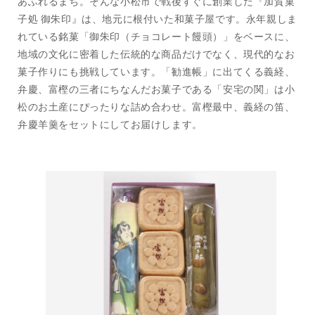
あふれるまち。そんな小松市で戦後すぐに創業した『加賀菓
子処 御朱印』は、地元に根付いた和菓子屋です。永年親しま
れている銘菓「御朱印（チョコレート饅頭）」をベースに、
地域の文化に密着した伝統的な商品だけでなく、現代的なお
菓子作りにも挑戦しています。「勧進帳」に出てくる義経、
弁慶、富樫の三者にちなんだお菓子である「安宅の関」は小
松のお土産にぴったりな詰め合わせ。富樫最中、義経の笛、
弁慶羊羹をセットにしてお届けします。