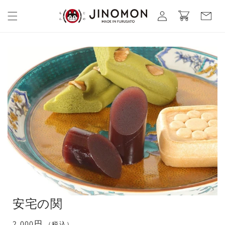
コンテ
カ
グ
ンツに
ー
進む
イ
ト
ン
安宅の関
通
2,000円
（税込）