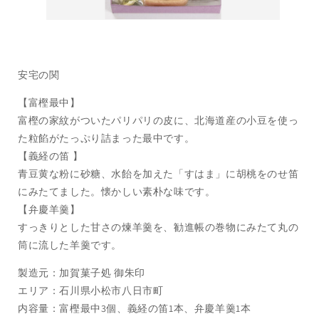
安宅の関
【富樫最中】
富樫の家紋がついたパリパリの皮に、北海道産の小豆を使っ
た粒餡がたっぷり詰まった最中です。
【義経の笛 】
青豆黄な粉に砂糖、水飴を加えた「すはま」に胡桃をのせ笛
にみたてました。懐かしい素朴な味です。
【弁慶羊羹】
すっきりとした甘さの煉羊羹を、勧進帳の巻物にみたて丸の
筒に流した羊羹です。
製造元：加賀菓子処 御朱印
エリア：石川県小松市八日市町
内容量：富樫最中3個、義経の笛1本、弁慶羊羹1本