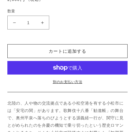
常
数量
価
格
安
安
宅
宅
の
の
関
関
カートに追加する
の
の
数
数
量
量
を
を
減
増
別のお支払い方法
ら
や
す
す
北陸の、人や物の交流拠点である小松空港を有する小松市に
は「安宅の関」があります。歌舞伎十八番「勧進帳」の舞台
で、奥州平泉へ落ちのびようとする源義経一行が、関守に見
とがめられたのを弁慶の機知で乗り切ったという歴史ロマン