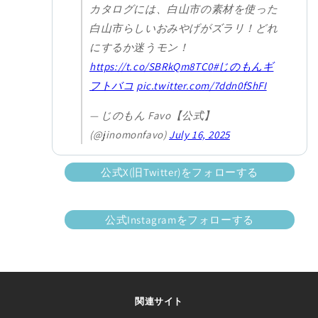
カタログには、白山市の素材を使った
白山市らしいおみやげがズラリ！どれ
にするか迷うモン！
https://t.co/SBRkQm8TC0
#じのもんギ
フトバコ
pic.twitter.com/7ddn0fShFI
— じのもん Favo【公式】
(@jinomonfavo)
July 16, 2025
公式X(旧Twitter)をフォローする
公式Instagramをフォローする
関連サイト