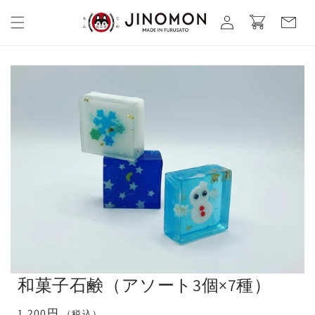
コンテ
カ
グ
ンツに
ー
進む
イ
ト
ン
和菓子石鹸（アソート3個×7種）
通
1,200円
（税込）