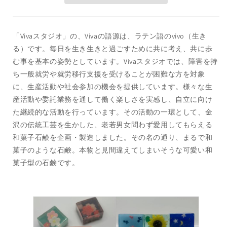
ト
ト
3
3
個
個
×7
×7
「Vivaスタジオ」の、Vivaの語源は、ラテン語のvivo（生き
種）
種）
る）です。毎日を生き生きと過ごすために共に考え、共に歩
の
の
む事を基本の姿勢としています。Vivaスタジオでは、障害を持
数
数
ち一般就労や就労移行支援を受けることが困難な方を対象
量
量
に、生産活動や社会参加の機会を提供しています。様々な生
を
を
産活動や委託業務を通して働く楽しさを実感し、自立に向け
減
増
た継続的な活動を行っています。その活動の一環として、金
ら
や
沢の伝統工芸を生かした、老若男女問わず愛用してもらえる
す
す
和菓子石鹸を企画・製造しました。その名の通り、まるで和
菓子のような石鹸。本物と見間違えてしまいそうな可愛い和
菓子型の石鹸です。