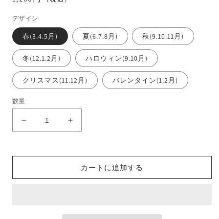
常
デザイン
価
格
春(3.4.5月)
夏(6.7.8月)
秋(9.10.11月)
冬(12.1.2月)
ハロウィン(9.10月)
クリスマス(11.12月)
バレンタイン(1.2月)
数量
和
和
菓
菓
子
子
石
石
カートに追加する
鹸
鹸
（ア
（ア
ソ
ソ
ー
ー