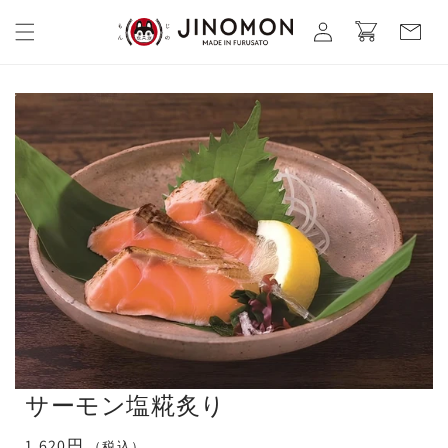
コンテ
カ
グ
ンツに
ー
進む
イ
ト
ン
サーモン塩糀炙り
通
1,620円
（税込）