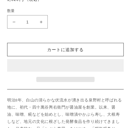
常
数量
価
格
サ
サ
ー
ー
モ
モ
ン
ン
カートに追加する
塩
塩
糀
糀
炙
炙
り
り
の
の
数
数
量
量
明治8年、白山の清らかな伏流水が湧き出る泉野村と呼ばれる
を
を
減
増
地に、初代・四十萬谷輿右衛門が醤油屋を創業。以来、醤
ら
や
油、味噌、糀などを始めとし、味噌漬やかぶら寿し、大根寿
す
す
しなど、地元の文化に根ざした発酵食品を作り続けてきまし