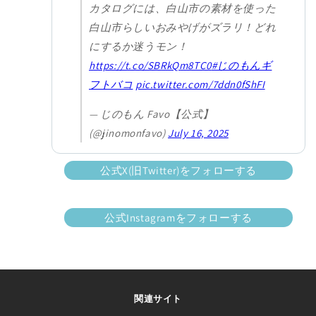
カタログには、白山市の素材を使った
白山市らしいおみやげがズラリ！どれ
にするか迷うモン！
https://t.co/SBRkQm8TC0
#じのもんギ
フトバコ
pic.twitter.com/7ddn0fShFI
— じのもん Favo【公式】
(@jinomonfavo)
July 16, 2025
公式X(旧Twitter)をフォローする
公式Instagramをフォローする
関連サイト