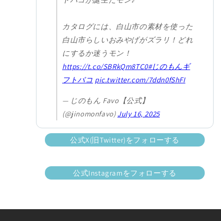
カタログには、白山市の素材を使った
白山市らしいおみやげがズラリ！どれ
にするか迷うモン！
https://t.co/SBRkQm8TC0
#じのもんギ
フトバコ
pic.twitter.com/7ddn0fShFI
— じのもん Favo【公式】
(@jinomonfavo)
July 16, 2025
公式X(旧Twitter)をフォローする
公式Instagramをフォローする