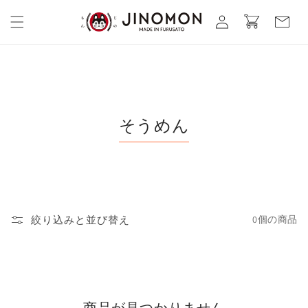
コンテ
カ
グ
ンツに
ー
進む
イ
ト
ン
そうめん
絞り込みと並び替え
0個の商品
商品が見つかりません