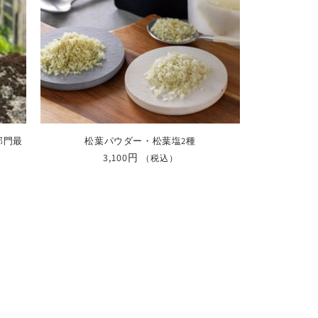
部門最
松葉パウダー・松葉塩2種
通
3,100円
（税込）
常
価
格