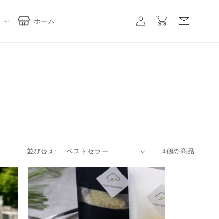
ロ
カ
グ
ー
ホーム
イ
ト
ン
並び替え:
4個の商品