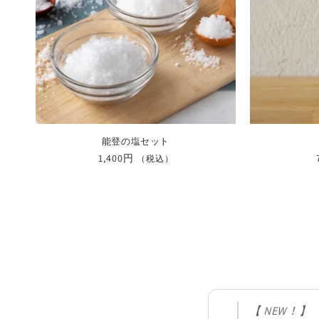
能登の塩セット
通
1,400円
（税込）
常
価
格
【 NEW！】