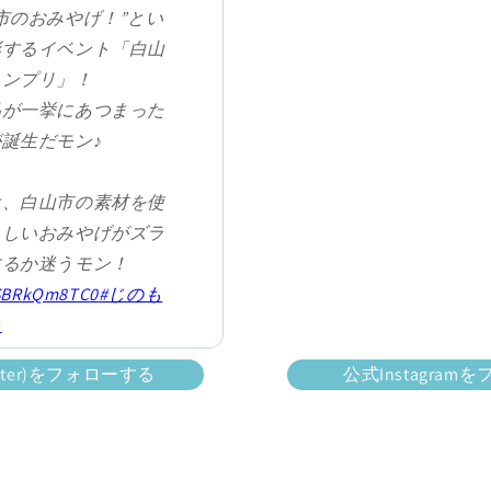
市のおみやげ！”とい
彰するイベント「白山
ランプリ」！
品が一挙にあつまった
誕生だモン♪
は、白山市の素材を使
らしいおみやげがズラ
するか迷うモン！
/SBRkQm8TC0
#じのも
コ
com/7ddn0fShFI
itter)をフォローする
公式Instagra
Favo【公式】
vo)
July 16, 2025