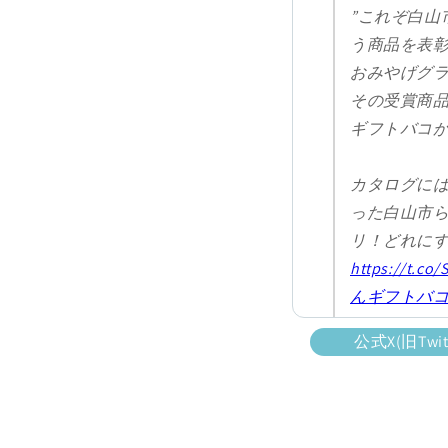
”これぞ白山
う商品を表
おみやげグ
その受賞商
ギフトバコが
カタログに
った白山市
リ！どれに
https://t.co
んギフトバ
pic.twitter.
公式X(旧Tw
— じのもん 
(@jinomonfa