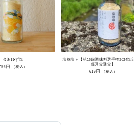
金沢ゆず塩
塩麹塩＋【第15回調味料選手権2024塩
優秀賞受賞】
通
756円
（税込）
通
619円
（税込）
常
常
価
価
格
格