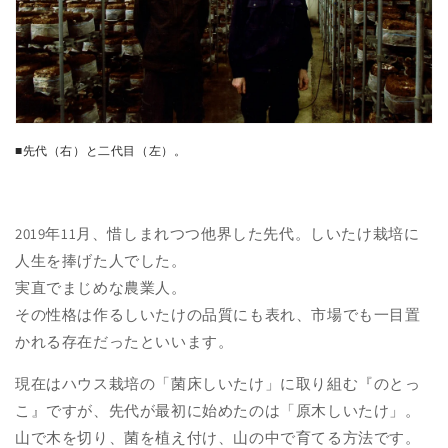
■先代（右）と二代目（左）。
2019年11月、惜しまれつつ他界した先代。しいたけ栽培に
人生を捧げた人でした。
実直でまじめな農業人。
その性格は作るしいたけの品質にも表れ、市場でも一目置
かれる存在だったといいます。
現在はハウス栽培の「菌床しいたけ」に取り組む『のとっ
こ』ですが、先代が最初に始めたのは「原木しいたけ」。
山で木を切り、菌を植え付け、山の中で育てる方法です。