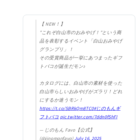
【 NEW！】
”これぞ白山市のおみやげ！”という商
品を表彰するイベント「白山おみやげ
グランプリ」！
その受賞商品が一挙にあつまったギフ
トバコが誕生だモン♪
カタログには、白山市の素材を使った
白山市らしいおみやげがズラリ！どれ
にするか迷うモン！
https://t.co/SBRkQm8TC0
#じのもんギ
フトバコ
pic.twitter.com/7ddn0fShFI
— じのもん Favo【公式】
(@jinomonfavo)
July 16, 2025