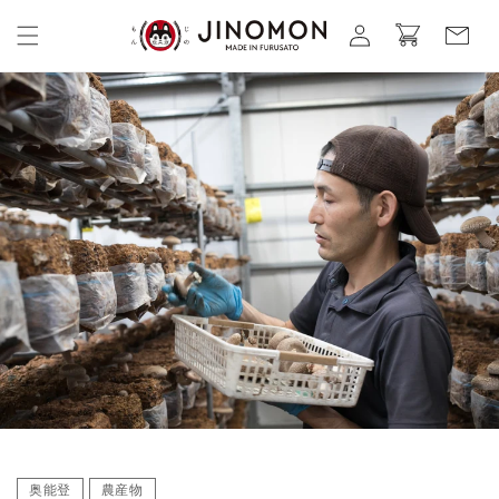
コンテ
カ
グ
ンツに
ー
進む
イ
ト
ン
奥能登
農産物