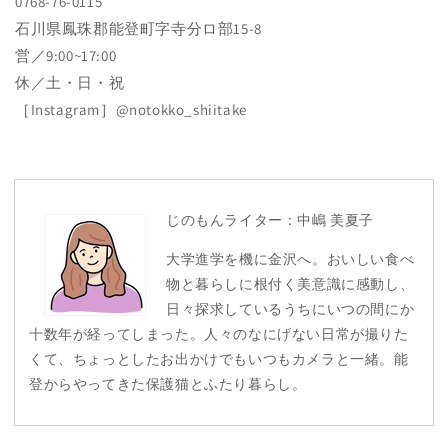
0768-76-0115
石川県鳳珠郡能登町字寺分ロ部15-8
営／9:00~17:00
休／土・日・祝
［Instagram］@notokko_shiitake
じのもんライター：中嶋 美夏子
大学進学を機に金沢へ。おいしい食べ
物と暮らしに根付く美意識に感動し、
日々探求しているうちにいつの間にか
十数年が経ってしまった。人々のなにげない日常が撮りた
くて、ちょっとしたお出かけでもいつもカメラと一緒。能
登からやってきた保護猫とふたり暮らし。