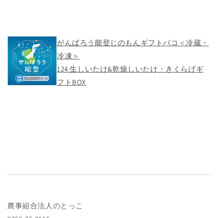
がんばろう能登じのもんギフトバコ＜冷蔵・
冷凍＞
124 生しいたけ&乾燥しいたけ・きくらげギ
フトBOX
農事組合法人のとっこ