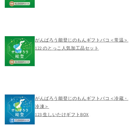
がんばろう能登じのもんギフトバコ＜常温＞
122 のとっこ人気加工品セット
がんばろう能登じのもんギフトバコ＜冷蔵・
冷凍＞
123 生しいたけギフトBOX