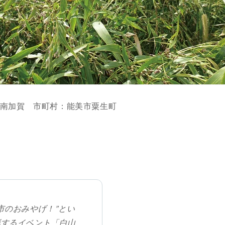
：南加賀 市町村：能美市粟生町
市のおみやげ！”とい
彰するイベント「白山