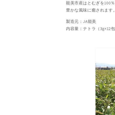
能美市産はとむぎを10
豊かな風味に癒されます
製造元：JA能美
内容量：
テトラ（3g×12