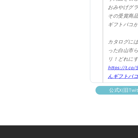
おみやげグ
その受賞商
ギフトバコが
カタログに
った白山市
リ！どれに
https://t.co
んギフトバ
pic.twitter.
公式X(旧Tw
— じのもん 
(@jinomonfa