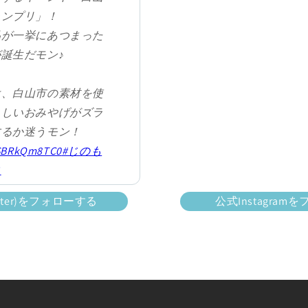
ランプリ」！
品が一挙にあつまった
誕生だモン♪
は、白山市の素材を使
らしいおみやげがズラ
するか迷うモン！
/SBRkQm8TC0
#じのも
コ
com/7ddn0fShFI
itter)をフォローする
公式Instagra
Favo【公式】
vo)
July 16, 2025