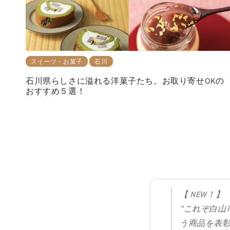
スイーツ・お菓子
石川
石川県らしさに溢れる洋菓子たち。お取り寄せOKの
おすすめ５選！
【 NEW！】
”これぞ白山
う商品を表