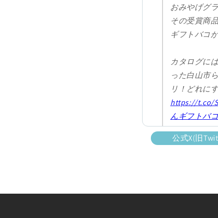
おみやげグ
その受賞商
ギフトバコが
カタログに
った白山市
リ！どれに
https://t.co
んギフトバ
pic.twitter.
公式X(旧Tw
— じのもん 
(@jinomonfa