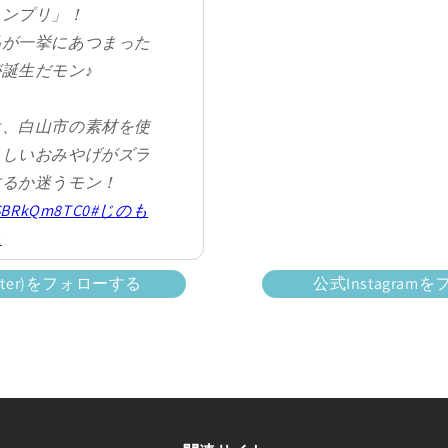
ランプリ」！
品が一挙にあつまった
誕生だモン♪
は、白山市の素材を使
らしいおみやげがズラ
するか迷うモン！
/SBRkQm8TC0
#じのも
コ
com/7ddn0fShFI
itter)をフォローする
公式Instagra
Favo【公式】
vo)
July 16, 2025